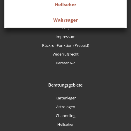
Hellseher
Allgemeine Geschäftsbedingungen
Datenschutzerklärung
Wahrsager
FAQ
Impressum
Rückruf-Funktion (Prepaid)
Widerrufsrecht
Berater A-Z
Beratungsgebiete
Kartenleger
Astrologen
Channeling
Hellseher