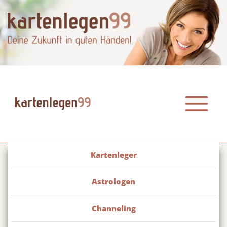
Kartenleger
Miley
Offline
Astrologen
0900 399 344
173
1,09 Euro pro Min.
Channeling
Tarot-Kartenlegin arbeitet mit Karma-Astrologie